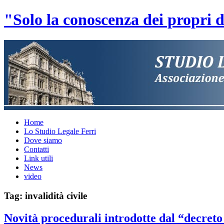
"Solo la conoscenza dei propri di
Home
Lo Studio Legale Ferri
Dove siamo
Contatti
Link utili
News
video
Tag: invalidità civile
Novità procedurali introdotte dal “decreto 