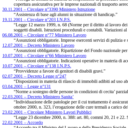
copertura assicurativa per le imprese nazionali di trasporto aere
30.11.2001 – Circolare n°3390 Ministero Istruzione
“Assistenza di base agli alunni in situazione di handicap.”
19.11.2001 – Circolare n°203 I.N.P.S.
“Legge 12 marzo 1999, n. 68 (Norme per il diritto al lavoro dei 
soggetti disabili. Istruzioni procedurali e contabili. Variazioni al
06.08.2001 – Circolare n°77 Ministero Lavoro
“Assunzioni obbligatorie. Imprese esercenti servizi di pulizia e s
12.07.2001 – Decreto Ministero Lavoro
“Assunzioni obbligatorie. Ripartizione del Fondo nazionale per il 
10.07.2001 – Circolare n°66 Ministero Lavoro
“Assunzioni obbligatorie. Indicazioni operative in materia di acc
10.07.2001 – Circolare n°138 I.N.P.S.
“Provvidenze a favore di genitori di disabili gravi.”
02.07.2001 – Decreto Legge n°247
“Disposizioni in materia di rilascio di immobili adibiti ad uso ab
03.04.2001 – Legge n°131
“Norme a sostegno delle persone in condizioni di cecita’ parzia
22.03.2001 – Decreto Ministero Sanita’
“Individuazione delle patologie per il cui trattamento è assicurat
ottobre 2000, n. 323, l’erogazione delle cure termali a carico de
23.02.2001 – Circolare Ministero Lavori Pubblici
“Legge 23 dicembre 2000, n. 388: art. 80, commi 20, 21 e 22. S
22.02.2001 – Accordo
“Accordo tra il Ministro del Lavoro e della Previdenza Sociale