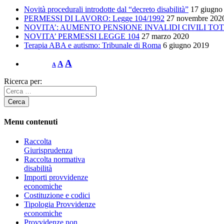
Novità procedurali introdotte dal “decreto disabilità”
17 giugno
PERMESSI DI LAVORO: Legge 104/1992
27 novembre 202
NOVITA’: AUMENTO PENSIONE INVALIDI CIVILI TOT
NOVITA’ PERMESSI LEGGE 104
27 marzo 2020
Terapia ABA e autismo: Tribunale di Roma
6 giugno 2019
A
A
A
Ricerca per:
Menu contenuti
Raccolta
Giurisprudenza
Raccolta normativa
disabilità
Importi provvidenze
economiche
Costituzione e codici
Tipologia Provvidenze
economiche
Provvidenze non