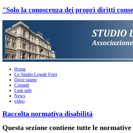
"Solo la conoscenza dei propri diritti conse
Home
Lo Studio Legale Ferri
Dove siamo
Contatti
Link utili
News
video
Raccolta normativa disabilità
Questa sezione contiene tutte le normative 