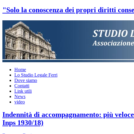
"Solo la conoscenza dei propri diritti conse
Home
Lo Studio Legale Ferri
Dove siamo
Contatti
Link utili
News
video
Indennità di accompagnamento: più veloce
Inps 1930/18)