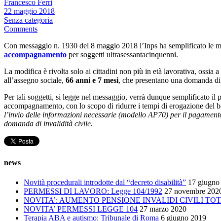
Francesco Ferri
22 maggio 2018
Senza categoria
Comments
Con messaggio n. 1930 del 8 maggio 2018
l’Inps ha semplificato le m
accompagnamento
per soggetti ultrasessantacinquenni.
La modifica è rivolta solo ai cittadini non più in età lavorativa, ossia 
all’assegno sociale,
66 anni e 7 mesi
, che presentano una domanda di i
Per tali soggetti, si legge nel messaggio, verrà dunque semplificato il
accompagnamento, con lo scopo di ridurre i tempi di erogazione del be
l’invio delle informazioni necessarie (modello AP70) per il pagamento
domanda di invalidità civile.
news
Novità procedurali introdotte dal “decreto disabilità”
17 giugno
PERMESSI DI LAVORO: Legge 104/1992
27 novembre 202
NOVITA’: AUMENTO PENSIONE INVALIDI CIVILI TOT
NOVITA’ PERMESSI LEGGE 104
27 marzo 2020
Terapia ABA e autismo: Tribunale di Roma
6 giugno 2019