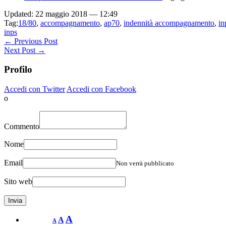
Updated: 22 maggio 2018 — 12:49
Tag:
18/80
,
accompagnamento
,
ap70
,
indennità accompagnamento
,
in
inps
← Previous Post
Next Post →
Profilo
Accedi con Twitter
Accedi con Facebook
o
Commento
Nome
Email
Non verrà pubblicato
Sito web
A
A
A