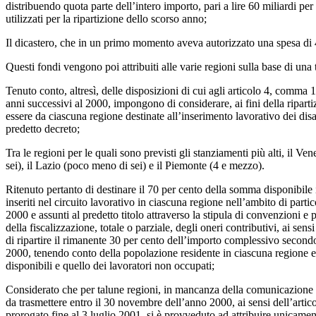
distribuendo quota parte dell’intero importo, pari a lire 60 miliardi per
utilizzati per la ripartizione dello scorso anno;
Il dicastero, che in un primo momento aveva autorizzato una spesa di 40
Questi fondi vengono poi attribuiti alle varie regioni sulla base di una
Tenuto conto, altresì, delle disposizioni di cui agli articolo 4, comma 1
anni successivi al 2000, impongono di considerare, ai fini della ripartizi
essere da ciascuna regione destinate all’inserimento lavorativo dei disabi
predetto decreto;
Tra le regioni per le quali sono previsti gli stanziamenti più alti, il Ve
sei), il Lazio (poco meno di sei) e il Piemonte (4 e mezzo).
Ritenuto pertanto di destinare il 70 per cento della somma disponibile 
inseriti nel circuito lavorativo in ciascuna regione nell’ambito di part
2000 e assunti al predetto titolo attraverso la stipula di convenzioni e p
della fiscalizzazione, totale o parziale, degli oneri contributivi, ai se
di ripartire il rimanente 30 per cento dell’importo complessivo secondo g
2000, tenendo conto della popolazione residente in ciascuna regione e d
disponibili e quello dei lavoratori non occupati;
Considerato che per talune regioni, in mancanza della comunicazione d
da trasmettere entro il 30 novembre dell’anno 2000, ai sensi dell’artic
prorogato fine al 3 luglio 2001, si è provveduto ad attribuire unicamen