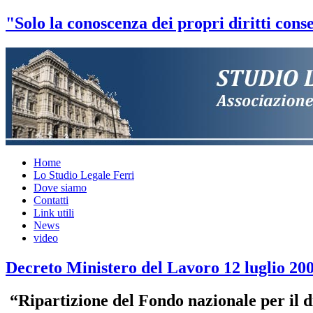
"Solo la conoscenza dei propri diritti conse
Home
Lo Studio Legale Ferri
Dove siamo
Contatti
Link utili
News
video
Decreto Ministero del Lavoro 12 luglio 20
“Ripartizione del Fondo nazionale per il dir