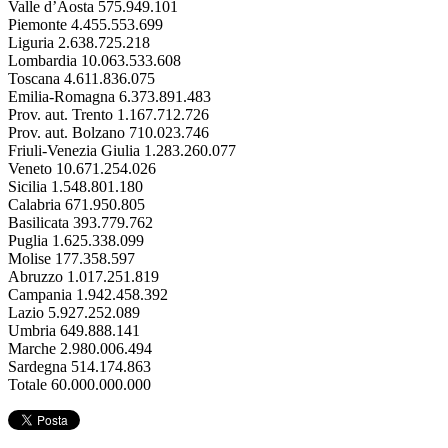
Valle d’Aosta 575.949.101
Piemonte 4.455.553.699
Liguria 2.638.725.218
Lombardia 10.063.533.608
Toscana 4.611.836.075
Emilia-Romagna 6.373.891.483
Prov. aut. Trento 1.167.712.726
Prov. aut. Bolzano 710.023.746
Friuli-Venezia Giulia 1.283.260.077
Veneto 10.671.254.026
Sicilia 1.548.801.180
Calabria 671.950.805
Basilicata 393.779.762
Puglia 1.625.338.099
Molise 177.358.597
Abruzzo 1.017.251.819
Campania 1.942.458.392
Lazio 5.927.252.089
Umbria 649.888.141
Marche 2.980.006.494
Sardegna 514.174.863
Totale 60.000.000.000