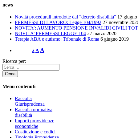
news
Novità procedurali introdotte dal “decreto disabilità”
17 giugno
PERMESSI DI LAVORO: Legge 104/1992
27 novembre 202
NOVITA’: AUMENTO PENSIONE INVALIDI CIVILI TOT
NOVITA’ PERMESSI LEGGE 104
27 marzo 2020
Terapia ABA e autismo: Tribunale di Roma
6 giugno 2019
A
A
A
Ricerca per:
Menu contenuti
Raccolta
Giurisprudenza
Raccolta normativa
disabilità
Importi provvidenze
economiche
Costituzione e codici
Tipologia Provvidenze