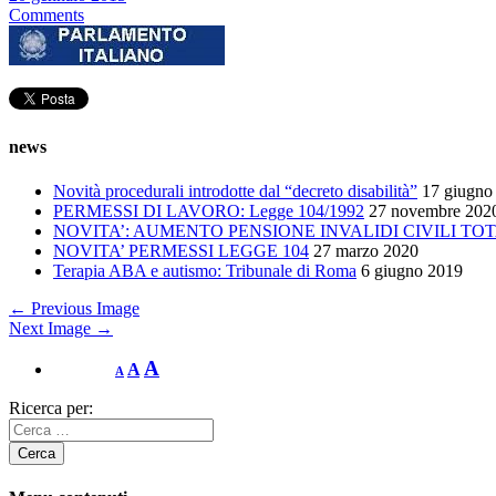
Comments
news
Novità procedurali introdotte dal “decreto disabilità”
17 giugno
PERMESSI DI LAVORO: Legge 104/1992
27 novembre 202
NOVITA’: AUMENTO PENSIONE INVALIDI CIVILI TOT
NOVITA’ PERMESSI LEGGE 104
27 marzo 2020
Terapia ABA e autismo: Tribunale di Roma
6 giugno 2019
← Previous Image
Next Image →
A
A
A
Ricerca per: