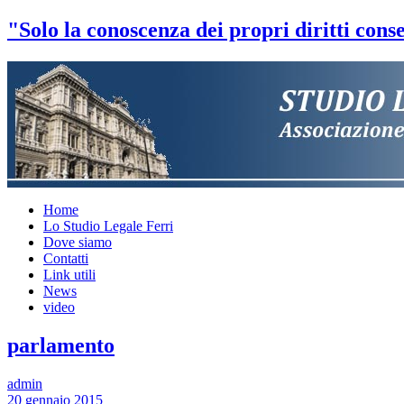
"Solo la conoscenza dei propri diritti conse
Home
Lo Studio Legale Ferri
Dove siamo
Contatti
Link utili
News
video
parlamento
admin
20 gennaio 2015