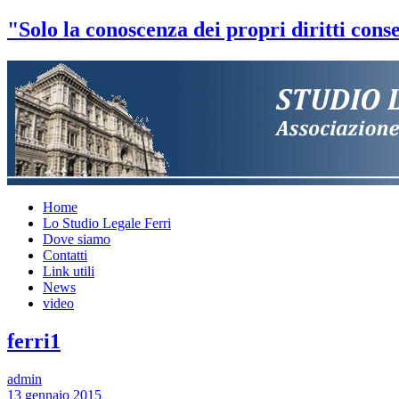
"Solo la conoscenza dei propri diritti conse
Home
Lo Studio Legale Ferri
Dove siamo
Contatti
Link utili
News
video
ferri1
admin
13 gennaio 2015