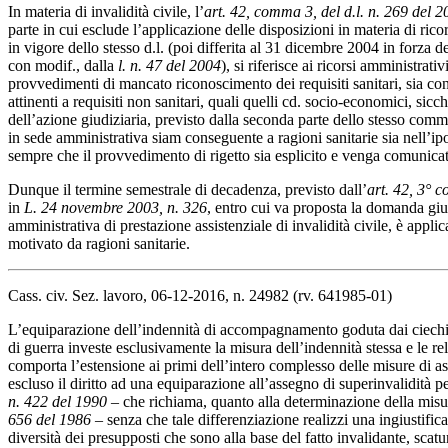
In materia di
invalidità
civile
, l’
art. 42, comma 3, del d.l. n. 269 del 
parte in cui esclude l’applicazione delle disposizioni in materia di rico
in vigore dello stesso d.l. (poi differita al 31 dicembre 2004 in forza de
con modif., dalla
l. n. 47 del 2004
), si riferisce ai ricorsi amministrat
provvedimenti di mancato riconoscimento dei requisiti sanitari, sia con
attinenti a requisiti non sanitari, quali quelli cd. socio-economici, sic
dell’azione giudiziaria, previsto dalla seconda parte dello stesso comma
in sede amministrativa siam conseguente a ragioni sanitarie sia nell’ipo
sempre che il provvedimento di rigetto sia esplicito e venga comunicato
Dunque il termine semestrale di decadenza, previsto dall’
art. 42, 3° 
in
L. 24 novembre 2003, n. 326
, entro cui va proposta la domanda giu
amministrativa di prestazione assistenziale di
invalidità
civile
, è applic
motivato da ragioni sanitarie.
Cass. civ. Sez. lavoro, 06-12-2016, n. 24982 (rv. 641985-01)
L’equiparazione dell’indennità di accompagnamento goduta dai ciechi civ
di guerra investe esclusivamente la misura dell’indennità stessa e le 
comporta l’estensione ai primi dell’intero complesso delle misure di as
escluso il diritto ad una equiparazione all’assegno di superinvalidità per 
n. 422 del 1990
– che richiama, quanto alla determinazione della misura
656 del 1986
– senza che tale differenziazione realizzi una ingiustifica
diversità dei presupposti che sono alla base del fatto invalidante, scatu