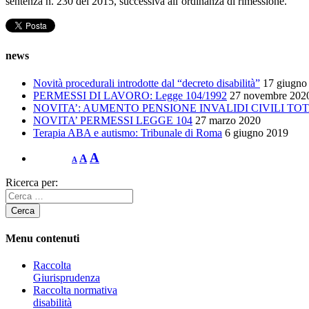
sentenza n. 230 del 2015, successiva all’ordinanza di rimessione.
news
Novità procedurali introdotte dal “decreto disabilità”
17 giugno
PERMESSI DI LAVORO: Legge 104/1992
27 novembre 202
NOVITA’: AUMENTO PENSIONE INVALIDI CIVILI TOT
NOVITA’ PERMESSI LEGGE 104
27 marzo 2020
Terapia ABA e autismo: Tribunale di Roma
6 giugno 2019
A
A
A
Ricerca per:
Menu contenuti
Raccolta
Giurisprudenza
Raccolta normativa
disabilità