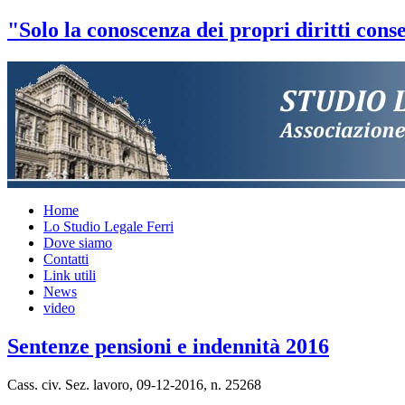
"Solo la conoscenza dei propri diritti conse
Home
Lo Studio Legale Ferri
Dove siamo
Contatti
Link utili
News
video
Sentenze pensioni e indennità 2016
Cass. civ. Sez. lavoro, 09-12-2016, n. 25268